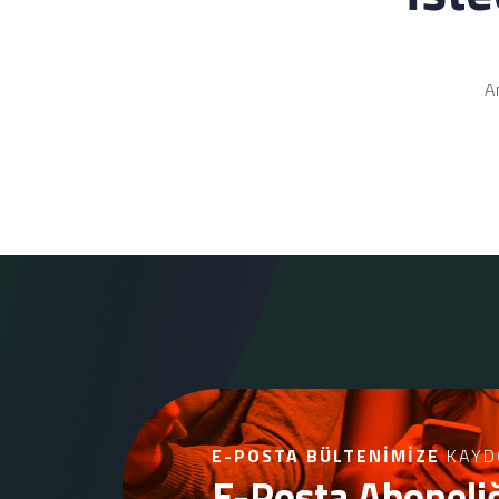
An
E-POSTA BÜLTENIMIZE
KAYD
E-Posta Aboneli