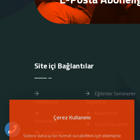
Site içi Bağlantılar
Eğitimler Seminerler
Hakkımızda
Toplantılar
Bayilerimiz
Çerez Kullanımı
Ürünlerimiz
İnsan Kaynakları
Çözümler
E-Katalog
Sizlere daha iyi bir hizmet sunabilmek için sitemizde