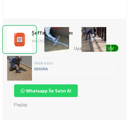
Dekora Şeffaf Su Yalıtımı
Özel Yalıtım Ürünleri
Uyarı
Stokta Var
ÜRÜN KODU
DEKORA
Whatsapp İle Satın Al
Paylaş: