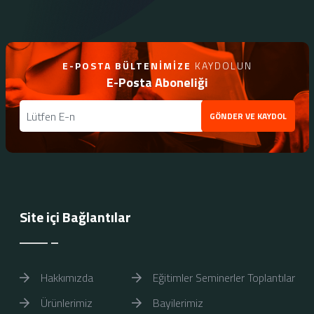
E-POSTA BÜLTENIMIZE
KAYDOLUN
E-Posta Aboneliği
GÖNDER VE KAYDOL
Site içi Bağlantılar
Hakkımızda
Eğitimler Seminerler Toplantılar
Ürünlerimiz
Bayilerimiz